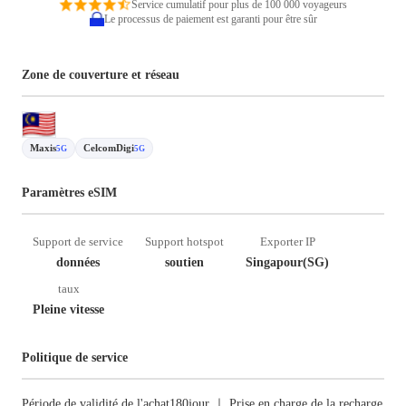
Service cumulatif pour plus de 100 000 voyageurs
Le processus de paiement est garanti pour être sûr
Zone de couverture et réseau
Maxis
CelcomDigi
5G
5G
Paramètres eSIM
Support de service
Support hotspot
Exporter IP
données
soutien
Singapour(SG)
taux
Pleine vitesse
Politique de service
Période de validité de l'achat180jour ｜ Prise en charge de la recharge