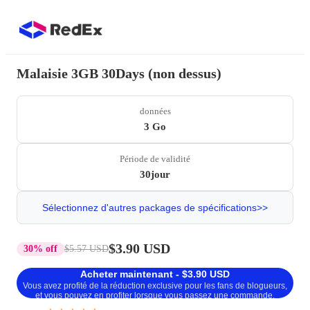
Malaisie 3GB 30Days (non dessus)
données
3 Go
Période de validité
30jour
Sélectionnez d'autres packages de spécifications>>
$3.90 USD
30% off
$5.57 USD
Acheter maintenant - $3.90 USD
Vous avez profité de la réduction exclusive pour les fans de blogueurs,
et vous pouvez en profiter lorsque vous passez une commande.