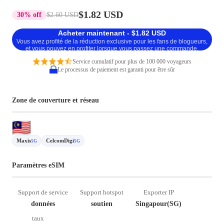
$1.82 USD
30% off
$2.60 USD
Acheter maintenant - $1.82 USD
Vous avez profité de la réduction exclusive pour les fans de blogueurs,
et vous pouvez en profiter lorsque vous passez une commande.
Service cumulatif pour plus de 100 000 voyageurs
Le processus de paiement est garanti pour être sûr
Zone de couverture et réseau
Maxis
CelcomDigi
5G
5G
Paramètres eSIM
Support de service
Support hotspot
Exporter IP
données
soutien
Singapour(SG)
taux