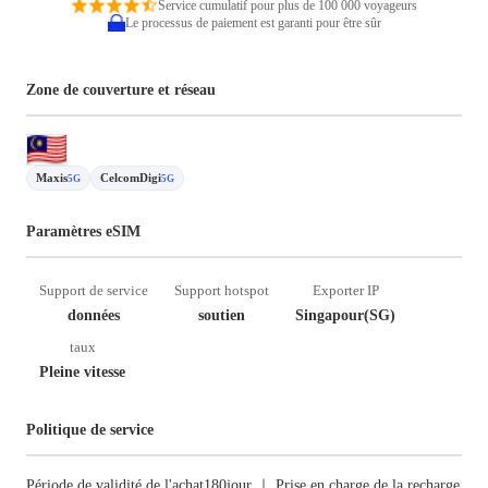
Service cumulatif pour plus de 100 000 voyageurs
Le processus de paiement est garanti pour être sûr
Zone de couverture et réseau
Maxis
CelcomDigi
5G
5G
Paramètres eSIM
Support de service
Support hotspot
Exporter IP
données
soutien
Singapour(SG)
taux
Pleine vitesse
Politique de service
Période de validité de l'achat180jour ｜ Prise en charge de la recharge