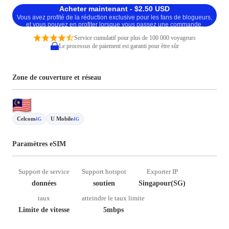
Acheter maintenant - $2.50 USD
Vous avez profité de la réduction exclusive pour les fans de blogueurs,
et vous pouvez en profiter lorsque vous passez une commande.
Service cumulatif pour plus de 100 000 voyageurs
Le processus de paiement est garanti pour être sûr
Zone de couverture et réseau
Celcom
U Mobile
4G
4G
Paramètres eSIM
Support de service
Support hotspot
Exporter IP
données
soutien
Singapour(SG)
taux
atteindre le taux limite
Limite de vitesse
5mbps