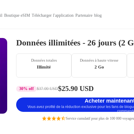
il
Boutique eSIM
Télécharger l'application
Partenaire
blog
Données illimitées - 26 jours (2 
Données totales
Données à haute vitesse
Illimité
2 Go
$25.90 USD
30% off
$37.00 USD
Acheter maintenant
Vous avez profité de la réduction exclusive pour les fans de blog
command
Service cumulatif pour plus de 100 000 voyageu