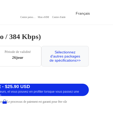
Français
Centre personnel
Mon eSIM
Centre d'aide
Go / 384 Kbps)
Période de validité
Sélectionnez
d'autres packages
26jour
de spécifications>>
 - $25.90 USD
ueurs, et vous pouvez en profiter lorsque vous passez une
e.
rs
Le processus de paiement est garanti pour être sûr