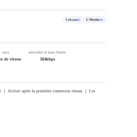
Celcom
U Mobile
4G
4G
taux
atteindre le taux limite
e de vitesse
384kbps
rge ｜ Activer après la première connexion réseau ｜ Les