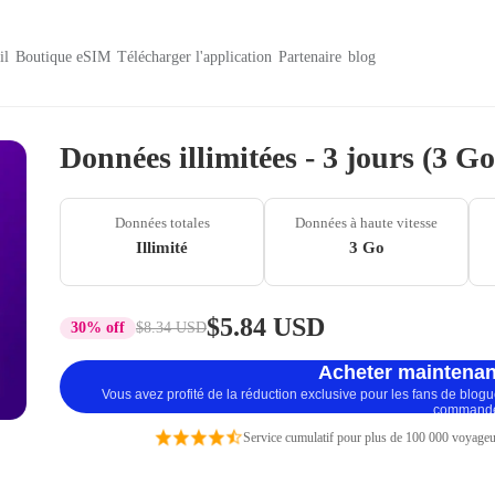
il
Boutique eSIM
Télécharger l'application
Partenaire
blog
Données illimitées - 3 jours (3 G
Données totales
Données à haute vitesse
Illimité
3 Go
$5.84 USD
30% off
$8.34 USD
Acheter maintenan
Vous avez profité de la réduction exclusive pour les fans de blog
command
Service cumulatif pour plus de 100 000 voyageu