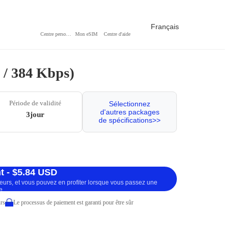
Français
Centre personnel
Mon eSIM
Centre d'aide
o / 384 Kbps)
Période de validité
Sélectionnez
d'autres packages
3jour
de spécifications>>
t - $5.84 USD
ueurs, et vous pouvez en profiter lorsque vous passez une
e.
rs
Le processus de paiement est garanti pour être sûr