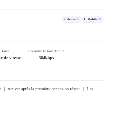
Celcom
U Mobile
4G
4G
taux
atteindre le taux limite
e de vitesse
384kbps
rge ｜ Activer après la première connexion réseau ｜ Les