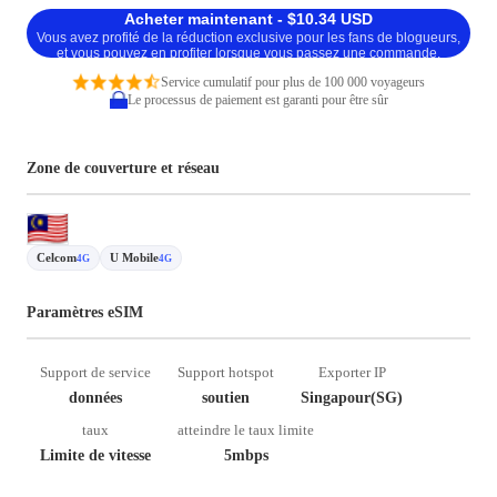
Acheter maintenant - $10.34 USD
Vous avez profité de la réduction exclusive pour les fans de blogueurs,
et vous pouvez en profiter lorsque vous passez une commande.
Service cumulatif pour plus de 100 000 voyageurs
Le processus de paiement est garanti pour être sûr
Zone de couverture et réseau
Celcom
U Mobile
4G
4G
Paramètres eSIM
Support de service
Support hotspot
Exporter IP
données
soutien
Singapour(SG)
taux
atteindre le taux limite
Limite de vitesse
5mbps