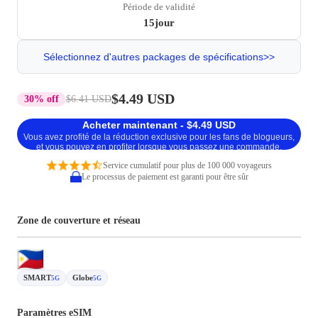
Période de validité
15jour
Sélectionnez d'autres packages de spécifications>>
$4.49 USD
30% off
$6.41 USD
Acheter maintenant - $4.49 USD
Vous avez profité de la réduction exclusive pour les fans de blogueurs,
et vous pouvez en profiter lorsque vous passez une commande.
Service cumulatif pour plus de 100 000 voyageurs
Le processus de paiement est garanti pour être sûr
Zone de couverture et réseau
SMART
Globe
5G
5G
Paramètres eSIM