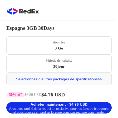
Espagne 3GB 30Days
données
3 Go
Période de validité
30jour
Sélectionnez d'autres packages de spécifications>>
$4.76 USD
30% off
$6.80 USD
Acheter maintenant - $4.76 USD
Vous avez profité de la réduction exclusive pour les fans de blogueurs,
et vous pouvez en profiter lorsque vous passez une commande.