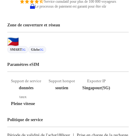
Service cumulatif pour plus de 100 000 voyageurs
Le processus de paiement est garanti pour être sûr
Zone de couverture et réseau
SMART
Globe
5G
5G
Paramètres eSIM
Support de service
Support hotspot
Exporter IP
données
soutien
Singapour(SG)
taux
Pleine vitesse
Politique de service
Période de validité de l'achat180jour ｜ Prise en charge de la recharge