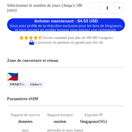
Sélectionnez le nombre de jours (Jusqu'à 180
−
+
1
jours)
Acheter maintenant - $4.53 USD
Vous avez profité de la réduction exclusive pour les fans de blogueurs,
et vous pouvez en profiter lorsque vous passez une commande.
Service cumulatif pour plus de 100 000 voyageurs
Le processus de paiement est garanti pour être sûr
Zone de couverture et réseau
SMART
Globe
5G
5G
Paramètres eSIM
Support de service
Support hotspot
Exporter IP
données
soutien
Singapour(SG)
taux
atteindre le taux limite