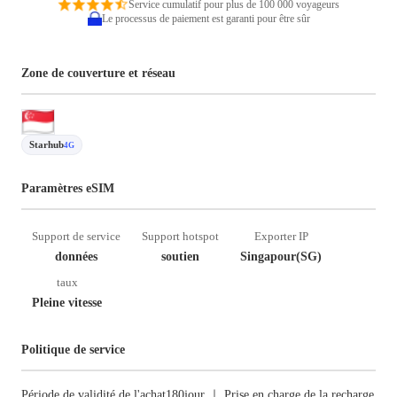
Service cumulatif pour plus de 100 000 voyageurs
Le processus de paiement est garanti pour être sûr
Zone de couverture et réseau
Starhub
4G
Paramètres eSIM
Support de service
Support hotspot
Exporter IP
données
soutien
Singapour(SG)
taux
Pleine vitesse
Politique de service
Période de validité de l'achat180jour ｜ Prise en charge de la recharge