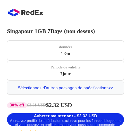
Singapour 1GB 7Days (non dessus)
données
1 Go
Période de validité
7jour
Sélectionnez d'autres packages de spécifications>>
$2.32 USD
30% off
$3.31 USD
Acheter maintenant - $2.32 USD
Vous avez profité de la réduction exclusive pour les fans de blogueurs,
et vous pouvez en profiter lorsque vous passez une commande.