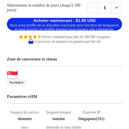
Sélectionnez le nombre de jours (Jusqu'à 180
−
+
1
jours)
Acheter maintenant - $1.90 USD
Vous avez profité de la réduction exclusive pour les fans de blogueurs,
et vous pouvez en profiter lorsque vous passez une commande.
Service cumulatif pour plus de 100 000 voyageurs
Le processus de paiement est garanti pour être sûr
Zone de couverture et réseau
Starhub
4G
Paramètres eSIM
Support de service
Support hotspot
Exporter IP
données
soutien
Singapour(SG)
taux
atteindre le taux limite