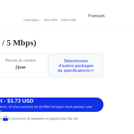
Français
Centre personnel
Mon eSIM
Centre d'aide
o / 5 Mbps)
Période de validité
Sélectionnez
d'autres packages
2jour
de spécifications>>
t - $3.73 USD
ueurs, et vous pouvez en profiter lorsque vous passez une
e.
rs
Le processus de paiement est garanti pour être sûr