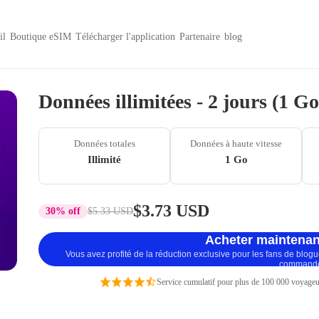
il
Boutique eSIM
Télécharger l'application
Partenaire
blog
Données illimitées - 2 jours (1 G
Données totales
Données à haute vitesse
Illimité
1 Go
$3.73 USD
30% off
$5.33 USD
Acheter maintenan
Vous avez profité de la réduction exclusive pour les fans de blog
command
Service cumulatif pour plus de 100 000 voyageu