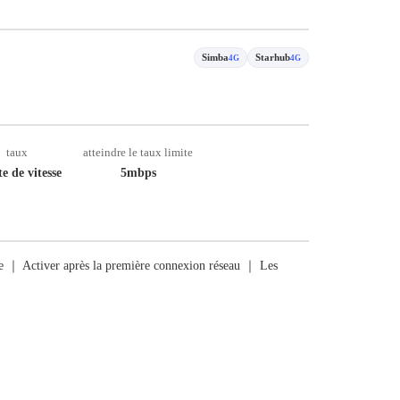
Simba
Starhub
4G
4G
taux
atteindre le taux limite
e de vitesse
5mbps
rge ｜ Activer après la première connexion réseau ｜ Les