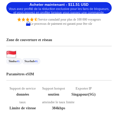
Acheter maintenant - $11.51 USD
Vous avez profité de la réduction exclusive pour les fans de blogueurs,
et vous pouvez en profiter lorsque vous passez une commande.
Service cumulatif pour plus de 100 000 voyageurs
Le processus de paiement est garanti pour être sûr
Zone de couverture et réseau
Simba
Starhub
4G
4G
Paramètres eSIM
Support de service
Support hotspot
Exporter IP
données
soutien
Singapour(SG)
taux
atteindre le taux limite
Limite de vitesse
384kbps