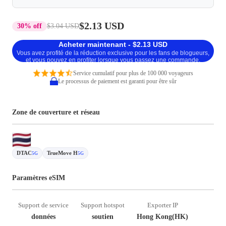
$2.13 USD
30% off
$3.04 USD
Acheter maintenant - $2.13 USD
Vous avez profité de la réduction exclusive pour les fans de blogueurs,
et vous pouvez en profiter lorsque vous passez une commande.
Service cumulatif pour plus de 100 000 voyageurs
Le processus de paiement est garanti pour être sûr
Zone de couverture et réseau
DTAC
TrueMove H
5G
5G
Paramètres eSIM
Support de service
Support hotspot
Exporter IP
données
soutien
Hong Kong(HK)