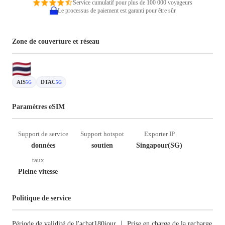
Service cumulatif pour plus de 100 000 voyageurs
Le processus de paiement est garanti pour être sûr
Zone de couverture et réseau
AIS
DTAC
5G
5G
Paramètres eSIM
Support de service
Support hotspot
Exporter IP
données
soutien
Singapour(SG)
taux
Pleine vitesse
Politique de service
Période de validité de l'achat180jour ｜ Prise en charge de la recharge