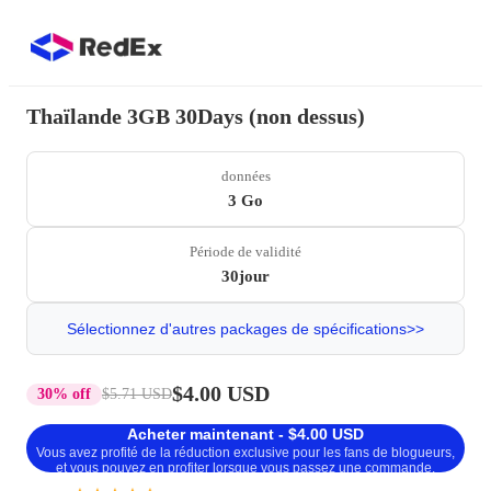
Thaïlande 3GB 30Days (non dessus)
données
3 Go
Période de validité
30jour
Sélectionnez d'autres packages de spécifications>>
$4.00 USD
30% off
$5.71 USD
Acheter maintenant - $4.00 USD
Vous avez profité de la réduction exclusive pour les fans de blogueurs,
et vous pouvez en profiter lorsque vous passez une commande.