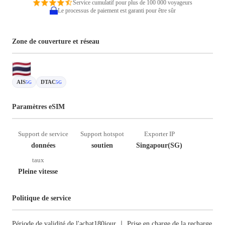
Service cumulatif pour plus de 100 000 voyageurs
Le processus de paiement est garanti pour être sûr
Zone de couverture et réseau
AIS
DTAC
5G
5G
Paramètres eSIM
Support de service
Support hotspot
Exporter IP
données
soutien
Singapour(SG)
taux
Pleine vitesse
Politique de service
Période de validité de l'achat180jour ｜ Prise en charge de la recharge