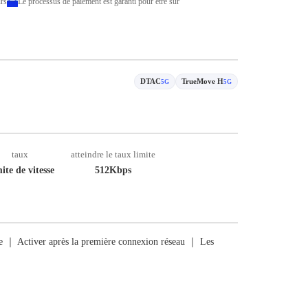
rs
Le processus de paiement est garanti pour être sûr
DTAC
TrueMove H
5G
5G
taux
atteindre le taux limite
ite de vitesse
512Kbps
rge ｜ Activer après la première connexion réseau ｜ Les