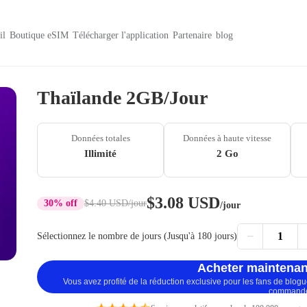
il
Boutique eSIM
Télécharger l'application
Partenaire
blog
Thaïlande 2GB/Jour
Données totales
Données à haute vitesse
Illimité
2 Go
$3.08 USD
30% off
$4.40 USD
/jour
/jour
−
1
Sélectionnez le nombre de jours (Jusqu'à 180 jours)
Acheter maintenan
Vous avez profité de la réduction exclusive pour les fans de blog
command