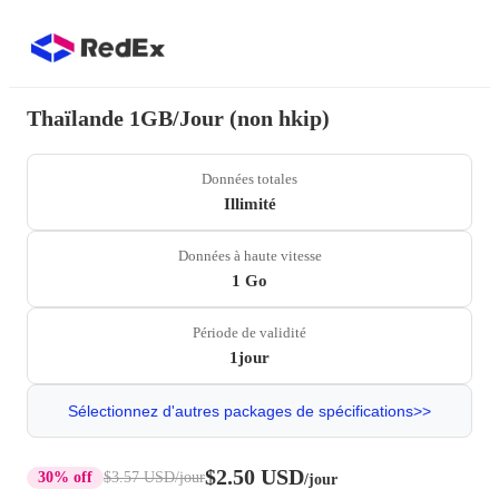
Thaïlande 1GB/Jour (non hkip)
Données totales
Illimité
Données à haute vitesse
1 Go
Période de validité
1jour
Sélectionnez d'autres packages de spécifications>>
$2.50 USD
30% off
$3.57 USD
/jour
/jour