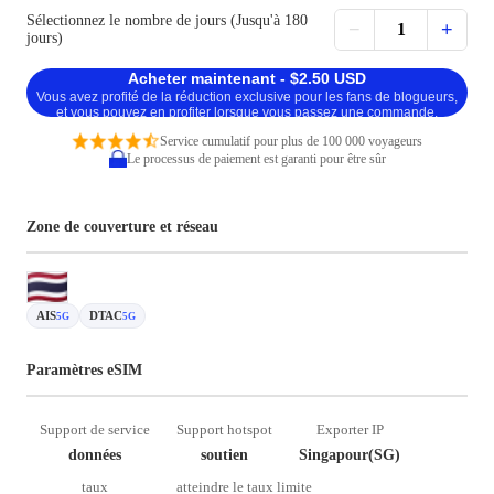
Sélectionnez le nombre de jours (Jusqu'à 180
−
+
1
jours)
Acheter maintenant - $2.50 USD
Vous avez profité de la réduction exclusive pour les fans de blogueurs,
et vous pouvez en profiter lorsque vous passez une commande.
Service cumulatif pour plus de 100 000 voyageurs
Le processus de paiement est garanti pour être sûr
Zone de couverture et réseau
AIS
DTAC
5G
5G
Paramètres eSIM
Support de service
Support hotspot
Exporter IP
données
soutien
Singapour(SG)
taux
atteindre le taux limite