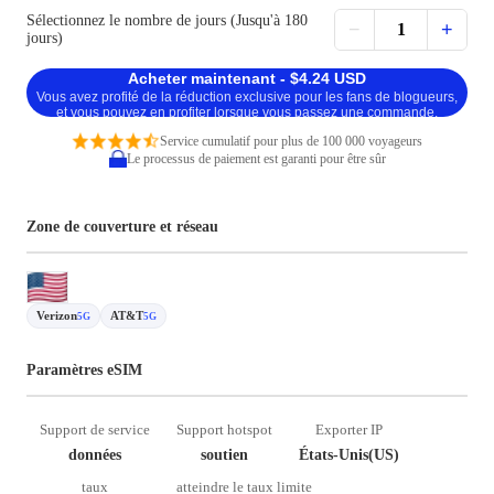
Sélectionnez le nombre de jours (Jusqu'à 180
−
+
1
jours)
Acheter maintenant - $4.24 USD
Vous avez profité de la réduction exclusive pour les fans de blogueurs,
et vous pouvez en profiter lorsque vous passez une commande.
Service cumulatif pour plus de 100 000 voyageurs
Le processus de paiement est garanti pour être sûr
Zone de couverture et réseau
Verizon
AT&T
5G
5G
Paramètres eSIM
Support de service
Support hotspot
Exporter IP
données
soutien
États-Unis(US)
taux
atteindre le taux limite