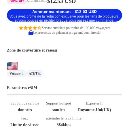
$12.53 USD
30% off
$17.90 USD
Acheter maintenant - $12.53 USD
Vous avez profité de la réduction exclusive pour les fans de blogueurs,
et vous pouvez en profiter lorsque vous passez une commande.
Service cumulatif pour plus de 100 000 voyageurs
Le processus de paiement est garanti pour être sûr
Zone de couverture et réseau
Verizon
AT&T
4G
4G
Paramètres eSIM
Support de service
Support hotspot
Exporter IP
données
soutien
Royaume-Uni(UK)
taux
atteindre le taux limite
Limite de vitesse
384kbps