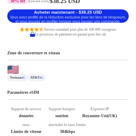
$38.25 USD
30% off
$54.64 USD
Acheter maintenant - $38.25 USD
Vous avez profité de la réduction exclusive pour les fans de blogueurs,
et vous pouvez en profiter lorsque vous passez une commande.
Service cumulatif pour plus de 100 000 voyageurs
Le processus de paiement est garanti pour être sûr
Zone de couverture et réseau
Verizon
AT&T
4G
4G
Paramètres eSIM
Support de service
Support hotspot
Exporter IP
données
soutien
Royaume-Uni(UK)
taux
atteindre le taux limite
Limite de vitesse
384kbps