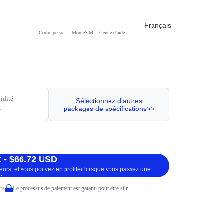
Français
Centre personnel
Mon eSIM
Centre d'aide
lidité
Sélectionnez d'autres
packages de spécifications>>
r
 - $66.72 USD
ueurs, et vous pouvez en profiter lorsque vous passez une
e.
rs
Le processus de paiement est garanti pour être sûr