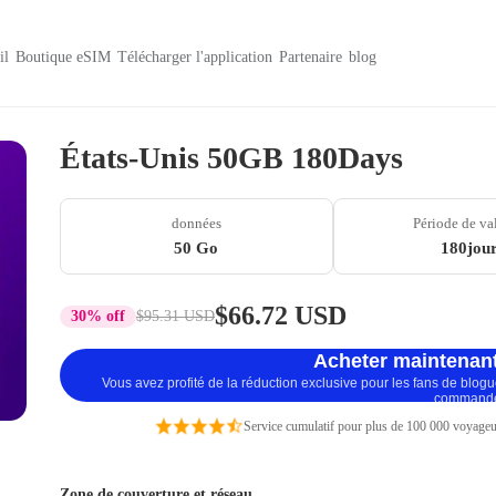
il
Boutique eSIM
Télécharger l'application
Partenaire
blog
États-Unis 50GB 180Days
données
Période de va
50 Go
180jou
$66.72 USD
30% off
$95.31 USD
Acheter maintenant
Vous avez profité de la réduction exclusive pour les fans de blog
command
Service cumulatif pour plus de 100 000 voyageu
Zone de couverture et réseau