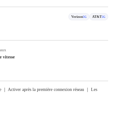
Verizon
AT&T
5G
5G
taux
e vitesse
rge ｜ Activer après la première connexion réseau ｜ Les