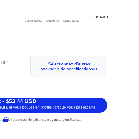
Français
Centre personnel
Mon eSIM
Centre d'aide
lidité
Sélectionnez d'autres
packages de spécifications>>
 - $53.44 USD
ueurs, et vous pouvez en profiter lorsque vous passez une
e.
rs
Le processus de paiement est garanti pour être sûr