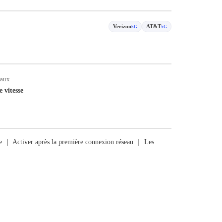
Verizon
AT&T
5G
5G
taux
e vitesse
rge ｜ Activer après la première connexion réseau ｜ Les