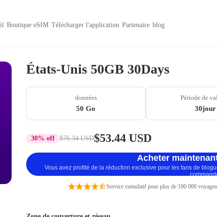
il
Boutique eSIM
Télécharger l'application
Partenaire
blog
États-Unis 50GB 30Days
données
Période de va
50 Go
30jour
$53.44 USD
30% off
$76.34 USD
Acheter maintenant
Vous avez profité de la réduction exclusive pour les fans de blog
command
Service cumulatif pour plus de 100 000 voyageu
Zone de couverture et réseau