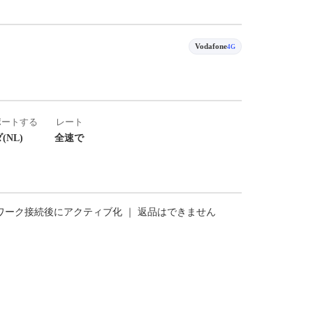
Vodafone
4G
ポートする
レート
(NL)
全速で
トワーク接続後にアクティブ化 ｜ 返品はできません