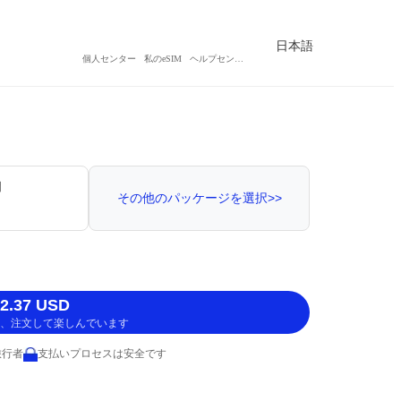
日本語
個人センター
私のeSIM
ヘルプセンター
間
その他のパッケージを選択>>
.37 USD
、注文して楽しんでいます
旅行者
支払いプロセスは安全です