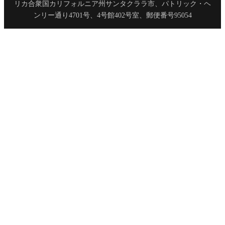
リカ合衆国カリフォルニア州サンタクララ市、パトリック・ヘ
ンリー通り4701号、4号館402号室、郵便番号95054