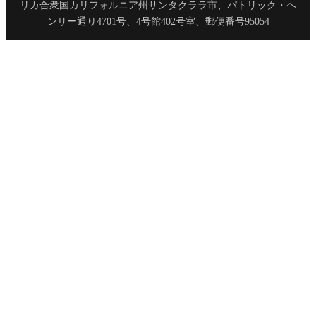
リカ合衆国カリフォルニア州サンタクララ市、パトリック・ヘ
ンリー通り4701号、4号館402号室、郵便番号95054