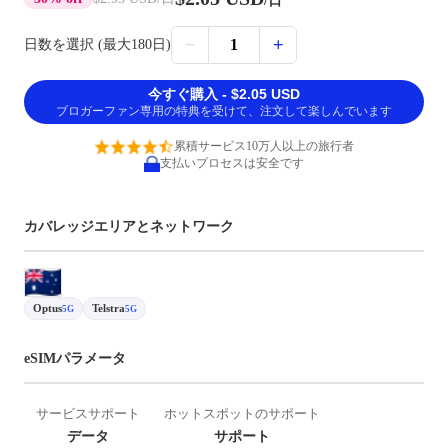
/日
−
+
1
日数を選択 (最大180日)
今すぐ購入 - $2.05 USD
ブロガーファン専用の特典を受けて、注文して楽しんでいます
累積サービス10万人以上の旅行者
支払いプロセスは安全です
カバレッジエリアとネットワーク
Optus
Telstra
5G
5G
eSIMパラメータ
サービスサポート
ホットスポットのサポート
データ
サポート