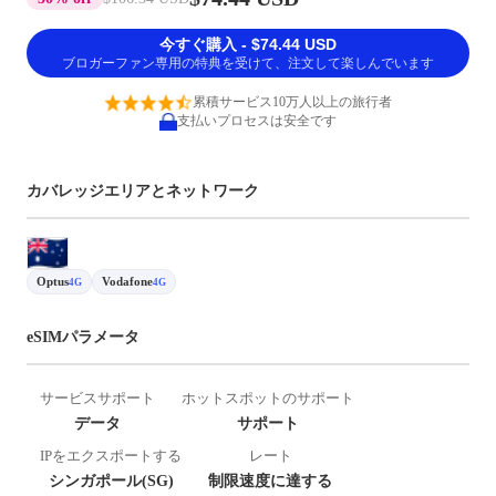
今すぐ購入 - $74.44 USD
ブロガーファン専用の特典を受けて、注文して楽しんでいます
累積サービス10万人以上の旅行者
支払いプロセスは安全です
カバレッジエリアとネットワーク
Optus
Vodafone
4G
4G
eSIMパラメータ
サービスサポート
ホットスポットのサポート
データ
サポート
IPをエクスポートする
レート
シンガポール(SG)
制限速度に達する