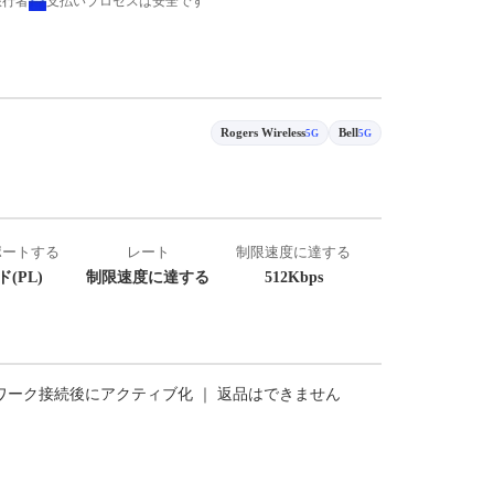
旅行者
支払いプロセスは安全です
Rogers Wireless
Bell
5G
5G
ポートする
レート
制限速度に達する
(PL)
制限速度に達する
512Kbps
トワーク接続後にアクティブ化 ｜ 返品はできません