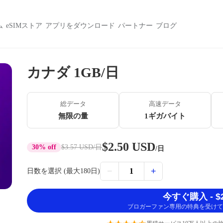
ム
eSIMストア
アプリをダウンロード
パートナー
ブログ
カナダ 1GB/日
総データ
高速データ
無限の量
1ギガバイト
$2.50 USD
30% off
$3.57 USD
/日
/日
−
+
1
日数を選択 (最大180日)
今すぐ購入 - $2
ブロガーファン専用の特典を受けて