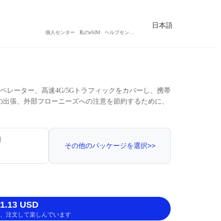
日本語
個人センター
私のeSIM
ヘルプセンター
主要オペレーター、高速4G/5Gトラフィックをカバーし、携帯
での出張、外部フローニーズへの注意を節約するために、
間
その他のパッケージを選択>>
.13 USD
、注文して楽しんでいます