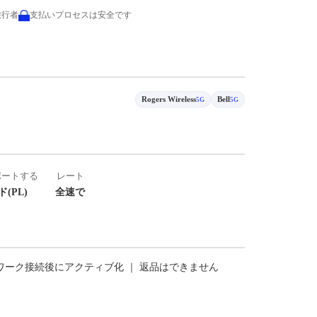
旅行者
支払いプロセスは安全です
Rogers Wireless
Bell
5G
5G
ポートする
レート
(PL)
全速で
トワーク接続後にアクティブ化 ｜ 返品はできません