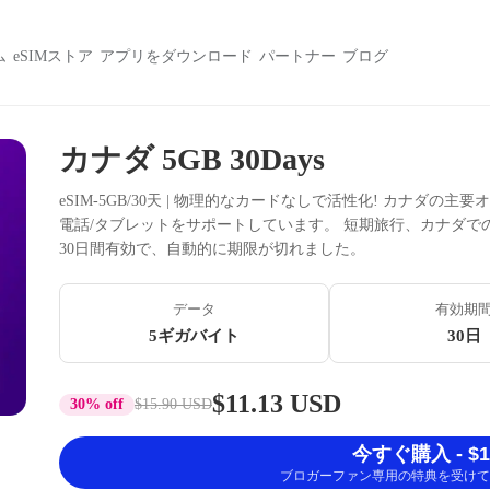
ム
eSIMストア
アプリをダウンロード
パートナー
ブログ
カナダ 5GB 30Days
eSIM-5GB/30天 | 物理的なカードなしで活性化! カナダの
電話/タブレットをサポートしています。 短期旅行、カナダ
30日間有効で、自動的に期限が切れました。
データ
有効期
5ギガバイト
30日
$11.13 USD
30% off
$15.90 USD
今すぐ購入 - $11
ブロガーファン専用の特典を受けて