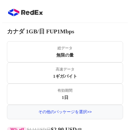
カナダ 1GB/日 FUP1Mbps
総データ
無限の量
高速データ
1ギガバイト
有効期間
1日
その他のパッケージを選択>>
$2.90 USD
30% off
$4.14 USD
/日