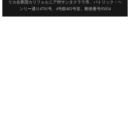
リカ合衆国カリフォルニア州サンタクララ市、パトリック・ヘ
ンリー通り4701号、4号館402号室、郵便番号95054