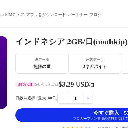
ム
eSIMストア
アプリをダウンロード
パートナー
ブログ
インドネシア 2GB/日(nonhkip)
総データ
高速データ
無限の量
2ギガバイト
$3.29 USD
30% off
$4.70 USD
/日
/日
−
+
1
日数を選択 (最大180日)
今すぐ購入 - $3
ブロガーファン専用の特典を受けて