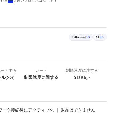
旅行者
支払いプロセスは安全です
Telkomsel
XL
5G
4G
ポートする
レート
制限速度に達する
ル(SG)
制限速度に達する
512Kbps
トワーク接続後にアクティブ化 ｜ 返品はできません