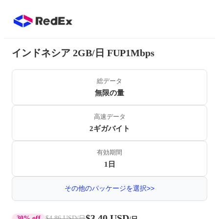
インドネシア 2GB/日 FUP1Mbps
総データ
無限の量
高速データ
2ギガバイト
有効期間
1日
その他のパッケージを選択>>
$3.40 USD
30% off
$4.86 USD
/日