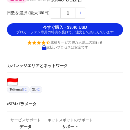
/日
−
+
1
日数を選択 (最大180日)
今すぐ購入 - $3.40 USD
ブロガーファン専用の特典を受けて、注文して楽しんでいます
累積サービス10万人以上の旅行者
支払いプロセスは安全です
カバレッジエリアとネットワーク
Telkomsel
XL
5G
4G
eSIMパラメータ
サービスサポート
ホットスポットのサポート
データ
サポート