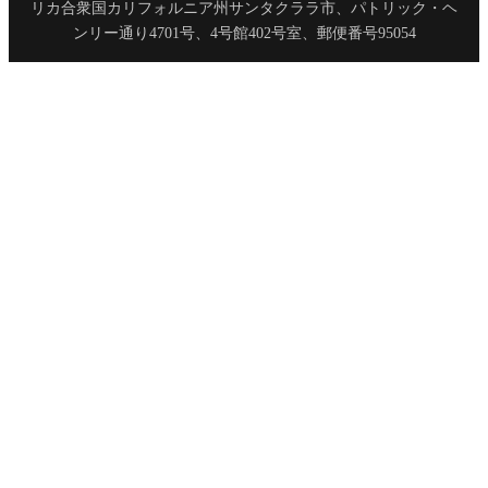
リカ合衆国カリフォルニア州サンタクララ市、パトリック・ヘ
ンリー通り4701号、4号館402号室、郵便番号95054