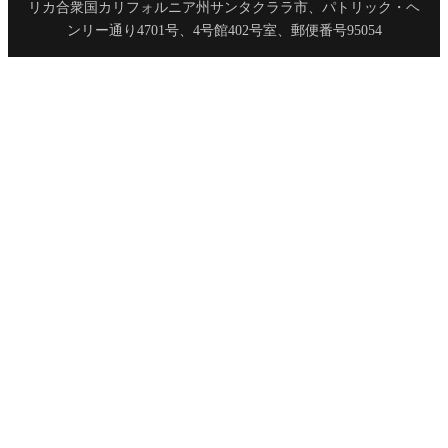
リカ合衆国カリフォルニア州サンタクララ市、パトリック・ヘ
ンリー通り4701号、4号館402号室、郵便番号95054