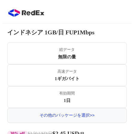
インドネシア 1GB/日 FUP1Mbps
総データ
無限の量
高速データ
1ギガバイト
有効期間
1日
その他のパッケージを選択>>
$2.45 USD
30% off
$3.50 USD
/日