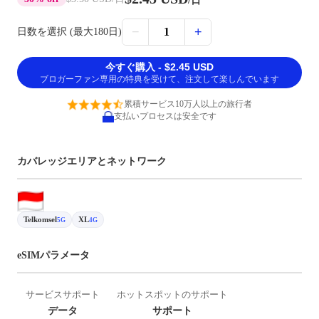
/日
−
+
1
日数を選択 (最大180日)
今すぐ購入 - $2.45 USD
ブロガーファン専用の特典を受けて、注文して楽しんでいます
累積サービス10万人以上の旅行者
支払いプロセスは安全です
カバレッジエリアとネットワーク
Telkomsel
XL
5G
4G
eSIMパラメータ
サービスサポート
ホットスポットのサポート
データ
サポート