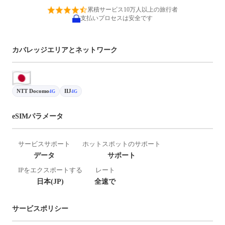
累積サービス10万人以上の旅行者
支払いプロセスは安全です
カバレッジエリアとネットワーク
NTT Docomo
IIJ
4G
4G
eSIMパラメータ
サービスサポート
ホットスポットのサポート
データ
サポート
IPをエクスポートする
レート
日本(JP)
全速で
サービスポリシー