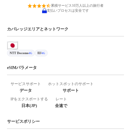
累積サービス10万人以上の旅行者
支払いプロセスは安全です
カバレッジエリアとネットワーク
NTT Docomo
IIJ
4G
4G
eSIMパラメータ
サービスサポート
ホットスポットのサポート
データ
サポート
IPをエクスポートする
レート
日本(JP)
全速で
サービスポリシー