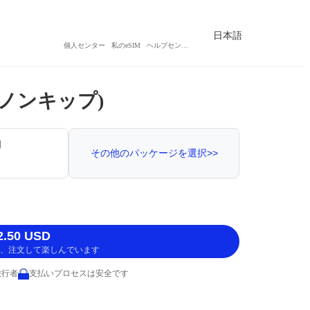
日本語
個人センター
私のeSIM
ヘルプセンター
 (ノンキップ)
間
その他のパッケージを選択>>
.50 USD
、注文して楽しんでいます
旅行者
支払いプロセスは安全です