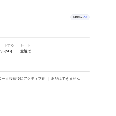
KDDI/au
5G
ポートする
レート
ル(SG)
全速で
トワーク接続後にアクティブ化 ｜ 返品はできません