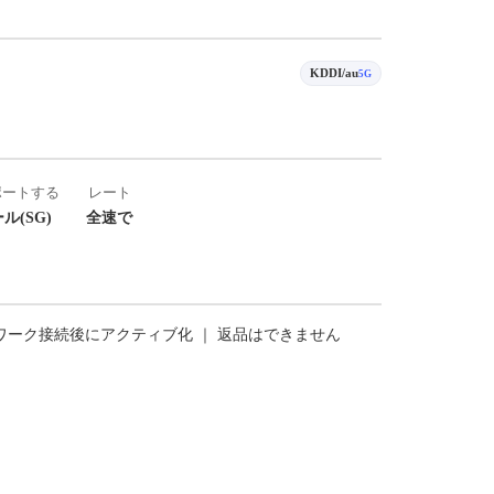
KDDI/au
5G
ポートする
レート
ル(SG)
全速で
トワーク接続後にアクティブ化 ｜ 返品はできません