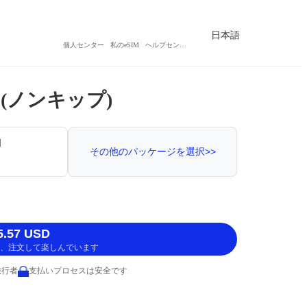
日本語
個人センター
私のeSIM
ヘルプセンター
 (ノンキップ)
間
その他のパッケージを選択>>
.57 USD
、注文して楽しんでいます
旅行者
支払いプロセスは安全です