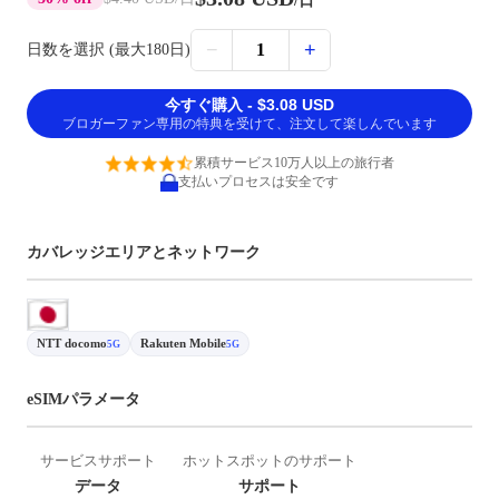
/日
−
+
1
日数を選択 (最大180日)
今すぐ購入 - $3.08 USD
ブロガーファン専用の特典を受けて、注文して楽しんでいます
累積サービス10万人以上の旅行者
支払いプロセスは安全です
カバレッジエリアとネットワーク
NTT docomo
Rakuten Mobile
5G
5G
eSIMパラメータ
サービスサポート
ホットスポットのサポート
データ
サポート