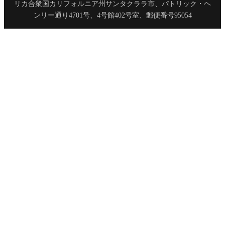
リカ合衆国カリフォルニア州サンタクララ市、パトリック・ヘ
ンリー通り4701号、4号館402号室、郵便番号95054