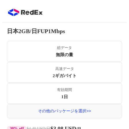
日本2GB/日FUP1Mbps
総データ
無限の量
高速データ
2ギガバイト
有効期間
1日
その他のパッケージを選択>>
$3.08 USD
30% off
$4.40 USD
/日