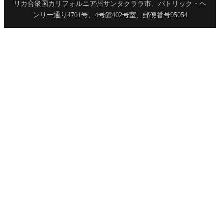
リカ合衆国カリフォルニア州サンタクララ市、パトリック・ヘ
ンリー通り4701号、4号館402号室、郵便番号95054