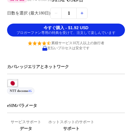
/日
−
+
1
日数を選択 (最大180日)
今すぐ購入 - $1.92 USD
ブロガーファン専用の特典を受けて、注文して楽しんでいます
累積サービス10万人以上の旅行者
支払いプロセスは安全です
カバレッジエリアとネットワーク
NTT docomo
4G
eSIMパラメータ
サービスサポート
ホットスポットのサポート
データ
サポート