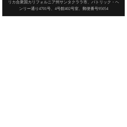
リカ合衆国カリフォルニア州サンタクララ市、パトリック・ヘ
ンリー通り4701号、4号館402号室、郵便番号95054