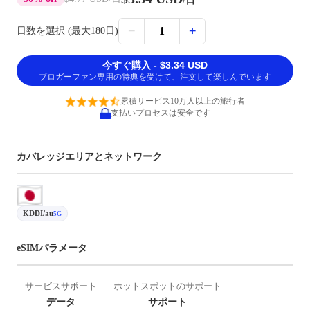
/日
−
+
1
日数を選択 (最大180日)
今すぐ購入 - $3.34 USD
ブロガーファン専用の特典を受けて、注文して楽しんでいます
累積サービス10万人以上の旅行者
支払いプロセスは安全です
カバレッジエリアとネットワーク
KDDI/au
5G
eSIMパラメータ
サービスサポート
ホットスポットのサポート
データ
サポート