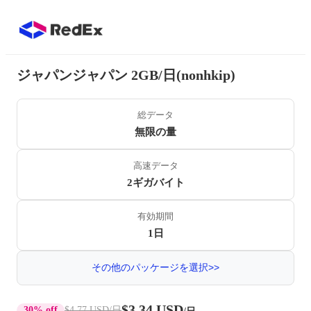
ジャパンジャパン 2GB/日(nonhkip)
総データ
無限の量
高速データ
2ギガバイト
有効期間
1日
その他のパッケージを選択>>
$3.34 USD
30% off
$4.77 USD
/日