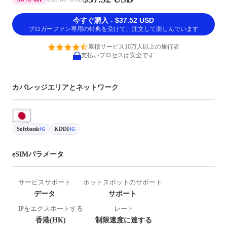
今すぐ購入 - $37.52 USD
ブロガーファン専用の特典を受けて、注文して楽しんでいます
累積サービス10万人以上の旅行者
支払いプロセスは安全です
カバレッジエリアとネットワーク
Softbank
KDDI
4G
4G
eSIMパラメータ
サービスサポート
ホットスポットのサポート
データ
サポート
IPをエクスポートする
レート
香港(HK)
制限速度に達する