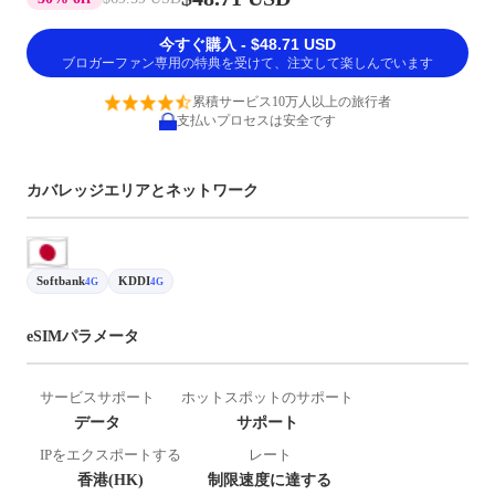
今すぐ購入 - $48.71 USD
ブロガーファン専用の特典を受けて、注文して楽しんでいます
累積サービス10万人以上の旅行者
支払いプロセスは安全です
カバレッジエリアとネットワーク
Softbank
KDDI
4G
4G
eSIMパラメータ
サービスサポート
ホットスポットのサポート
データ
サポート
IPをエクスポートする
レート
香港(HK)
制限速度に達する