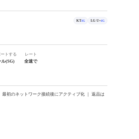
KT
LG U+
4G
4G
ポートする
レート
ル(SG)
全速で
｜ 最初のネットワーク接続後にアクティブ化 ｜ 返品は