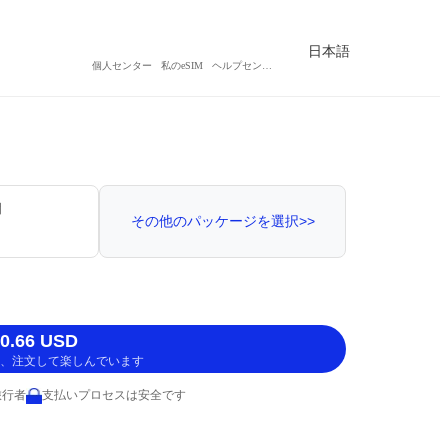
日本語
個人センター
私のeSIM
ヘルプセンター
間
その他のパッケージを選択>>
.66 USD
、注文して楽しんでいます
旅行者
支払いプロセスは安全です