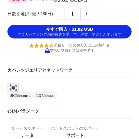
/日
−
+
1
日数を選択 (最大180日)
今すぐ購入 - $1.82 USD
ブロガーファン専用の特典を受けて、注文して楽しんでいます
累積サービス10万人以上の旅行者
支払いプロセスは安全です
カバレッジエリアとネットワーク
SKTelecom
LG Uplus
5G
5G
eSIMパラメータ
サービスサポート
ホットスポットのサポート
データ
サポート