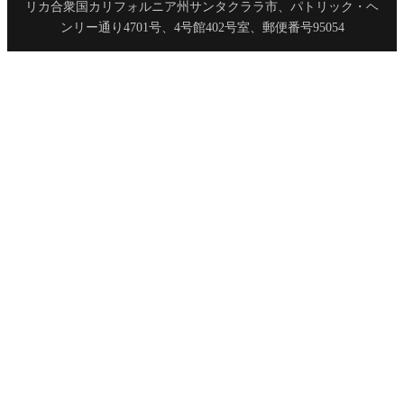
リカ合衆国カリフォルニア州サンタクララ市、パトリック・ヘ
ンリー通り4701号、4号館402号室、郵便番号95054