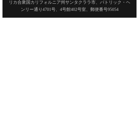
リカ合衆国カリフォルニア州サンタクララ市、パトリック・ヘ
ンリー通り4701号、4号館402号室、郵便番号95054