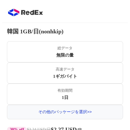
韓国 1GB/日(nonhkip)
総データ
無限の量
高速データ
1ギガバイト
有効期間
1日
その他のパッケージを選択>>
$2.27 USD
30% off
$3.24 USD
/日