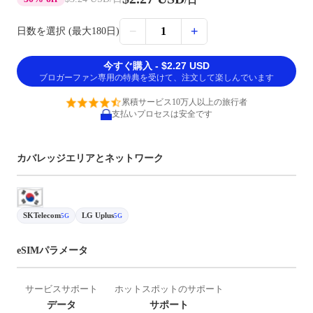
/日
−
+
1
日数を選択 (最大180日)
今すぐ購入 - $2.27 USD
ブロガーファン専用の特典を受けて、注文して楽しんでいます
累積サービス10万人以上の旅行者
支払いプロセスは安全です
カバレッジエリアとネットワーク
SKTelecom
LG Uplus
5G
5G
eSIMパラメータ
サービスサポート
ホットスポットのサポート
データ
サポート