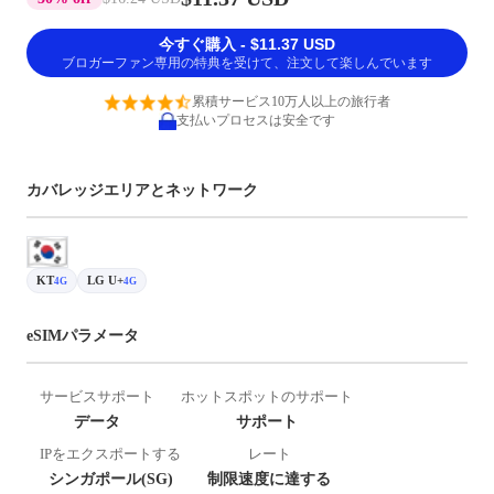
今すぐ購入 - $11.37 USD
ブロガーファン専用の特典を受けて、注文して楽しんでいます
累積サービス10万人以上の旅行者
支払いプロセスは安全です
カバレッジエリアとネットワーク
KT
LG U+
4G
4G
eSIMパラメータ
サービスサポート
ホットスポットのサポート
データ
サポート
IPをエクスポートする
レート
シンガポール(SG)
制限速度に達する