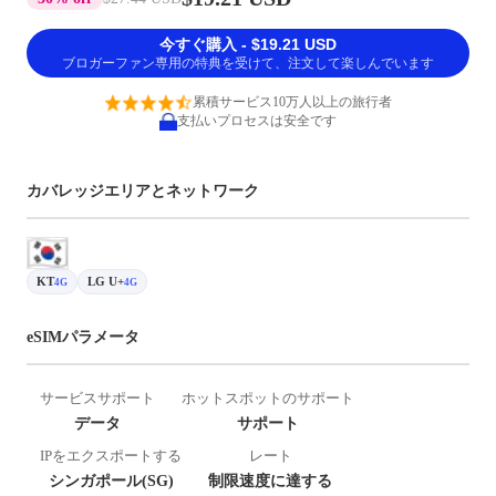
今すぐ購入 - $19.21 USD
ブロガーファン専用の特典を受けて、注文して楽しんでいます
累積サービス10万人以上の旅行者
支払いプロセスは安全です
カバレッジエリアとネットワーク
KT
LG U+
4G
4G
eSIMパラメータ
サービスサポート
ホットスポットのサポート
データ
サポート
IPをエクスポートする
レート
シンガポール(SG)
制限速度に達する