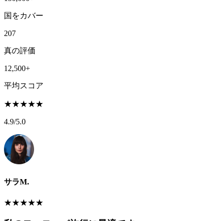
国をカバー
207
真の評価
12,500+
平均スコア
★
★
★
★
★
4.9
/5.0
サラM.
★
★
★
★
★