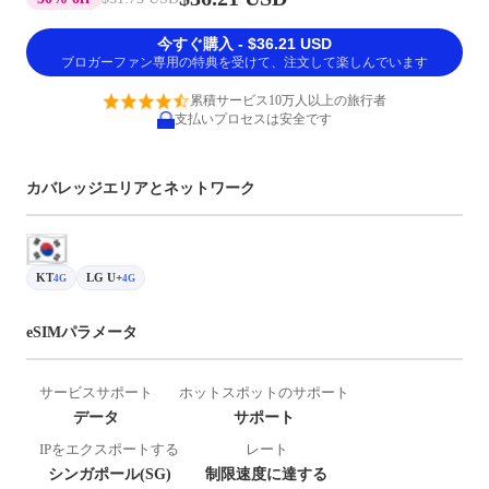
今すぐ購入 - $36.21 USD
ブロガーファン専用の特典を受けて、注文して楽しんでいます
累積サービス10万人以上の旅行者
支払いプロセスは安全です
カバレッジエリアとネットワーク
KT
LG U+
4G
4G
eSIMパラメータ
サービスサポート
ホットスポットのサポート
データ
サポート
IPをエクスポートする
レート
シンガポール(SG)
制限速度に達する